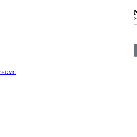
N
ce DMC