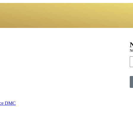
N
ce DMC