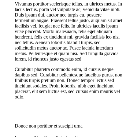
Vivamus porttitor scelerisque tellus, in ultrices metus. In
lacus lectus, porta vel vulputate ac, vehicula vitae nibh.
Duis ipsum dui, auctor nec turpis eu, posuere
fermentum augue. Praesent tellus justo, aliquam sit amet
facilisis vel, feugiat nec felis. In ultricies iaculis ipsum
vitae placerat. Morbi malesuada, felis eget aliquam
hendrerit, felis ex tincidunt mi, gravida facilisis leo nisi
nec tellus. Aenean lobortis blandit turpis, sed
sollicitudin metus auctor ac. Fusce lacinia interdum
metus. Pellentesque et quam nisi. Sed fringilla gravida
lorem, id rhoncus justo egestas sed.
Curabitur pharetra commodo enim, id cursus neque
dapibus sed. Curabitur pellentesque faucibus purus, non
finibus turpis pretium non. Donec tempor lectus sed
tincidunt sodales. Proin lobortis, nibh eget tincidunt
placerat, elit sem luctus est, sed cursus enim mauris vel
odio.
Donec non porttitor et suscipit urna