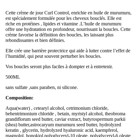
Cette crème de jour Curl Control, enrichie en huile de murumuru,
est spécialement formulée pour les cheveux bouclés. Elle est
riche en protéines , lipides et vitamine .L’huile de murumuru
offre une hydratation en profondeur, nourrissant la boucles. Cette
crème favorise la définition des boucles, les laissant plus
rebondissantes et bien définies.
Elle crée une barrière protectrice qui aide à lutter contre l’effet de
l’humidité, qui peut souvent perturber les boucles.
Vos boucles seront plus faciles à dompter et à entretenir.
500ML
sans sulfate ,sans paraben, ni silicone.
Composition:
Aqua(water) , cetearyl alcohol, cetrimonium chloride,
behentrimonium chloride , betain, myristyl alcohol, theobroma
grandiflorum seed butter, caviar extract, butyrospermum parkii
(shea) butter,astrocaryum murumuru seed butter, hydrolyzed
keratin , glycerin, hydrolyzed hyaluronic acid, kaempferol,
magnolol, honokiol,polyglyceryl-10 oleate, polyglyceryl-6 oleate