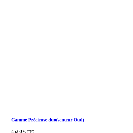
Gamme Précieuse duo(senteur Oud)
45,00
€
TTC